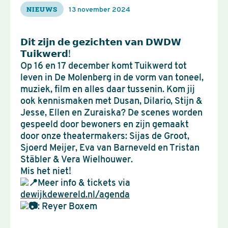
NIEUWS
13 november 2024
𝗗𝗶𝘁 𝘇𝗶𝗷𝗻 𝗱𝗲 𝗴𝗲𝘇𝗶𝗰𝗵𝘁𝗲𝗻 𝘃𝗮𝗻 𝗗𝗪𝗗𝗪
𝗧𝘂𝗶𝗸𝘄𝗲𝗿𝗱!
Op 16 en 17 december komt Tuikwerd tot
leven in De Molenberg in de vorm van toneel,
muziek, film en alles daar tussenin. Kom jij
ook kennismaken met Dusan, Dilario, Stijn &
Jesse, Ellen en Zuraiska? De scenes worden
gespeeld door bewoners en zijn gemaakt
door onze theatermakers: Sijas de Groot,
Sjoerd Meijer, Eva van Barneveld en Tristan
Stäbler & Vera Wielhouwer.
Mis het niet!
Meer info & tickets via
dewijkdewereld.nl/agenda
: Reyer Boxem