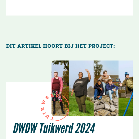
DIT ARTIKEL HOORT BIJ HET PROJECT:
R
D
E
W
K
I
U
T
DWDW Tuikwerd 2024