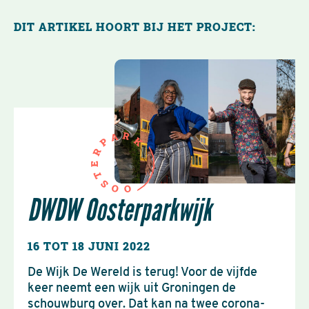
DIT ARTIKEL HOORT BIJ HET PROJECT:
R
A
K
P
R
E
T
S
O
O
DWDW Oosterparkwijk
16 TOT 18 JUNI 2022
De Wijk De Wereld is terug! Voor de vijfde
keer neemt een wijk uit Groningen de
schouwburg over. Dat kan na twee corona-