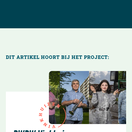
DIT ARTIKEL HOORT BIJ HET PROJECT:
E
Z
N
I
U
H
K
N
I
V