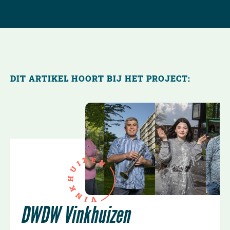
DIT ARTIKEL HOORT BIJ HET PROJECT:
E
Z
N
I
U
H
K
N
I
V
DWDW Vinkhuizen