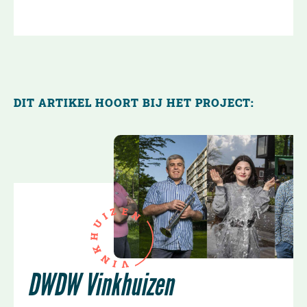
DIT ARTIKEL HOORT BIJ HET PROJECT:
E
Z
N
I
U
H
K
N
I
V
DWDW Vinkhuizen